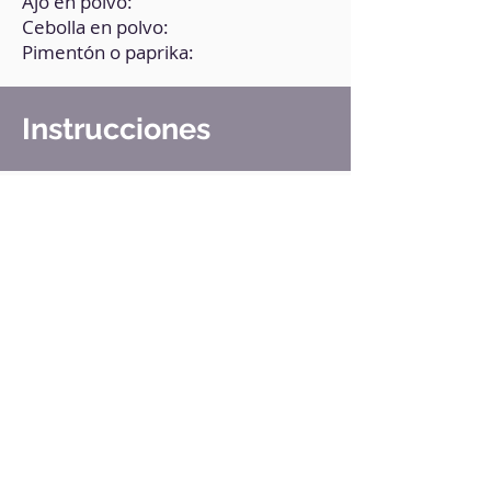
Ajo en polvo:
Cebolla en polvo:
Pimentón o paprika:
Instrucciones
1. Pela el boniato, córtalo en
bastones y ponlos en un bol.
2. Agrega un poco de sal y de aceite
de oliva y las especias, y mezcla.
3. Lleva a la freidora de aire a 200°C
por 10 minutos.