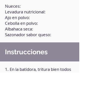
Nueces:
Levadura nutricional:
Ajo en polvo:
Cebolla en polvo:
Albahaca seca:
Sazonador sabor queso:
Instrucciones
1. En la batidora, tritura bien todos
los ingredientes (menos el
sazonador de queso) hasta obtener
una consistencia homogénea.
2, Agrega media taza de agua y
vuelve a triturar.
3, Agrega el sazonador de queso y
vuelve a triturar.