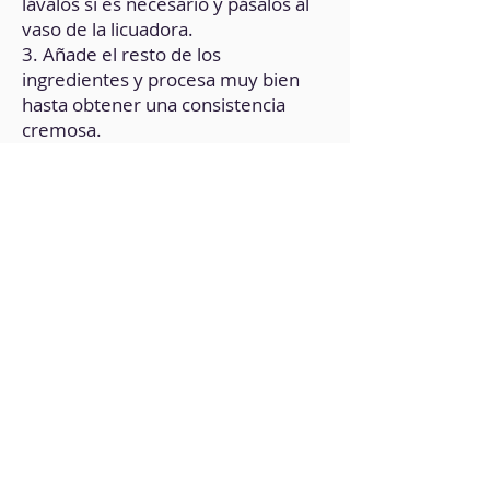
lávalos si es necesario y pásalos al
vaso de la licuadora.
3. Añade el resto de los
ingredientes y procesa muy bien
hasta obtener una consistencia
cremosa.
4. Cocina la mezcla en una olla a
fuego medio-bajo.
5. Revuelve, constantemente, con
una cuchara de madera durante,
máximo, 2 minutos.
6. Pasado este tiempo notarás una
consistencia muy espesa. Justo en
ese punto, vierte la preparación en
un molde forrado con papel
vegetal.
7. Deja enfriar a temperatura
ambiente.
8. Si no lo consumes, consérvalo
refrigerado.