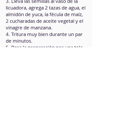
3. Lleva las semillas al vaso de la
licuadora, agrega 2 tazas de agua, el
almidón de yuca, la fécula de maíz,
2 cucharadas de aceite vegetal y el
vinagre de manzana.
4. Tritura muy bien durante un par
de minutos.
5. Pasa la preparación por una tela
para filtrar, procurando extraer la
mayor cantidad de líquido posible.
6. Con el bagazo restante, puedes
preparar galletas.
7. Lleva una olla a fuego medio,
agrega el ‘suero’ de las semillas y la
levadura nutricional.
8. Revuelve continuamente hasta
obtener una consistencia cremosa.
9. Pasa la preparación a un molde.
Deja enfriar a temperatura
ambiente.