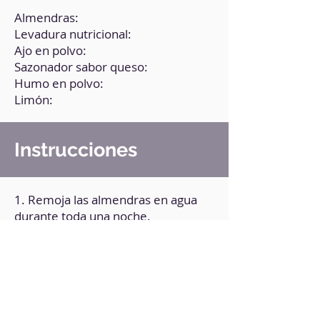
Almendras:
Levadura nutricional:
Ajo en polvo:
Sazonador sabor queso:
Humo en polvo:
Limón:
Instrucciones
1. Remoja las almendras en agua
durante toda una noche.
2. Pasado ese tiempo, pela las
almendras.
3. Lleva las almendras a la
procesadora, añade el zumo de
limón y el resto de los ingredientes
(algunos pueden ser opcionales).