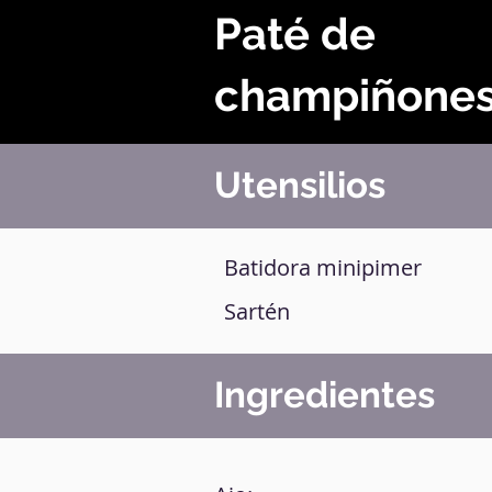
Paté de
champiñone
Utensilios
Batidora minipimer
Sartén
Ingredientes