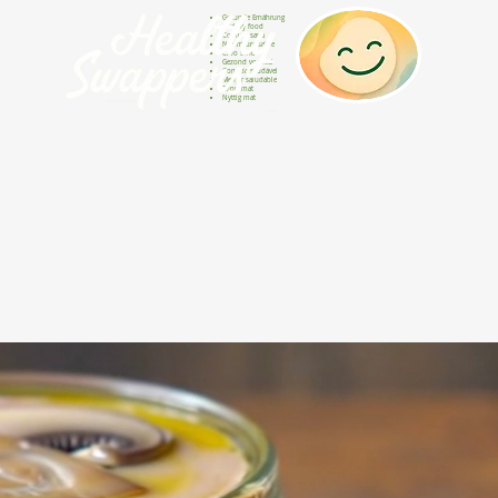
Gesunde Ernährung
Healthy food
Comida sana
Nourriture saine
Cibo sano
Gezond voedsel
Comida saudável
Menjar saludable
Sunn mat
Nyttig mat