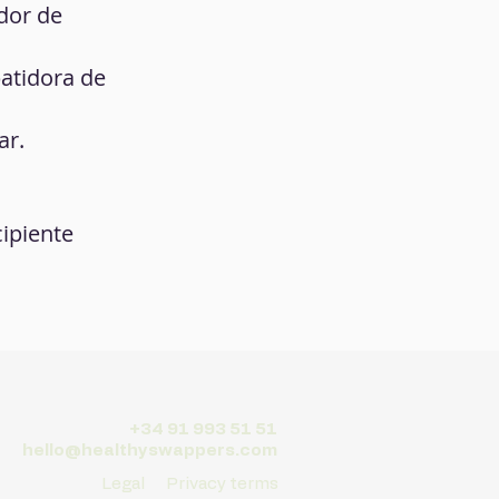
ador de
batidora de
ar.
cipiente
+34 91 993 51 51
hello@healthyswappers.com
Legal
Privacy terms