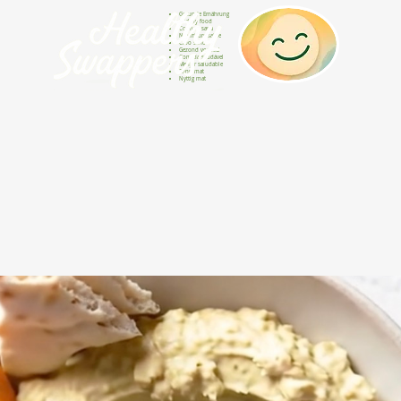
Gesunde Ernährung
Healthy food
Comida sana
Nourriture saine
Cibo sano
Gezond voedsel
Comida saudável
Menjar saludable
Sunn mat
Nyttig mat