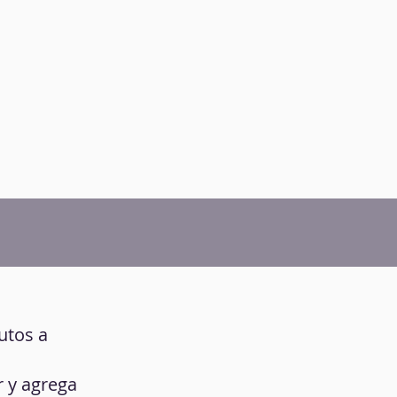
utos a
r y agrega