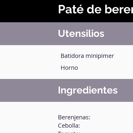
Paté de bere
Utensilios
Batidora minipimer
Horno
Ingredientes
Berenjenas:
Cebolla: