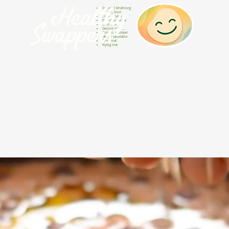
Gesunde Ernährung
Healthy food
Comida sana
Nourriture saine
Cibo sano
Gezond voedsel
Comida saudável
Menjar saludable
Sunn mat
Nyttig mat