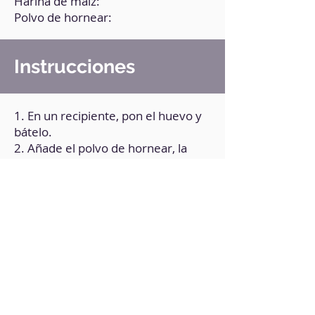
Harina de maíz:
Polvo de hornear:
Instrucciones
1. En un recipiente, pon el huevo y
bátelo.
2. Añade el polvo de hornear, la
harina y especias a tu gusto.
3. Mezcla bien.
4. Pasa la mezcla a un molde apto
para microondas.
5. Lleva al microondas por 1 minuto
y medio.
6. Retira y córtalo a la mitad. Lo
puedes tostar.