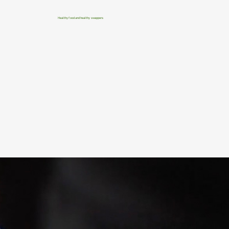
Healthy food and healthy swappers