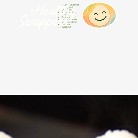
Gesunde Ernährung
Healthy food
Comida sana
Nourriture saine
Cibo sano
Gezond voedsel
Comida saudável
Menjar saludable
Sunn mat
Nyttig mat