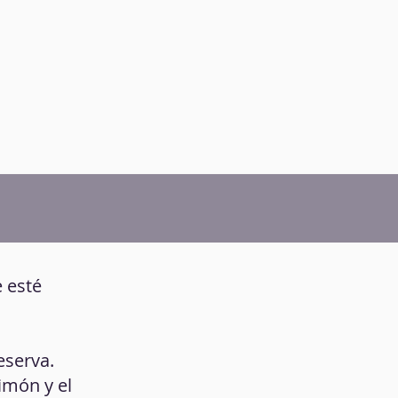
e esté
eserva.
limón y el