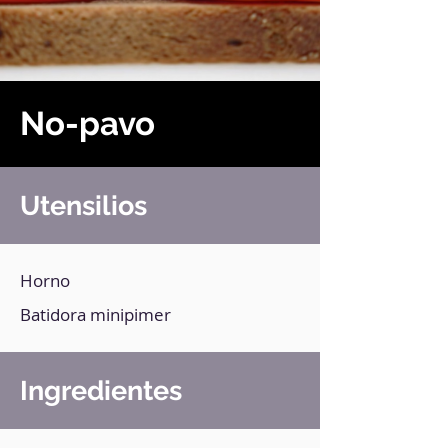
No-pavo
Utensilios
Horno
Batidora minipimer
Ingredientes