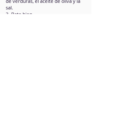
de verduras, el aceite de oliva y la
sal.
3. Bate bien.
4. En el ½ vaso de agua, disuelve el
almidón de guisante y el de maíz.
5. Añade la mezcla a la preparación
anterior.
6. Vuelve a batir hasta integrar bien
y formar una crema sin grumos.
7. En una bandeja para horno
forrada con papel de hornear y
aceitada ligeramente, vierte la
crema.
8. Hornea durante 12 minutos a
180°C.