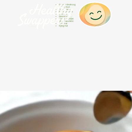
Gesunde Ernährung
Healthy food
Comida sana
Nourriture saine
Cibo sano
Gezond voedsel
Comida saudável
Menjar saludable
Sunn mat
Nyttig mat