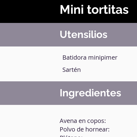
Mini tortitas
Utensilios
Batidora minipimer
Sartén
Ingredientes
Avena en copos:
Polvo de hornear: