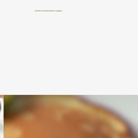
Healthy food and healthy swappers