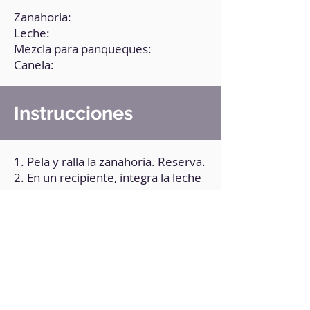
Zanahoria:
Leche:
Mezcla para panqueques:
Canela:
Instrucciones
1. Pela y ralla la zanahoria. Reserva.
2. En un recipiente, integra la leche
con la mezcla para panqueques y la
canela.
3. Agrega la zanahoria y mezcla.
4. Lleva la preparación a moldes
individuales aptos para microondas.
5. Cocina en el microondas durante
1 minuto. Si necesita más tiempo,
déjalo en intervalos de 30 segundos