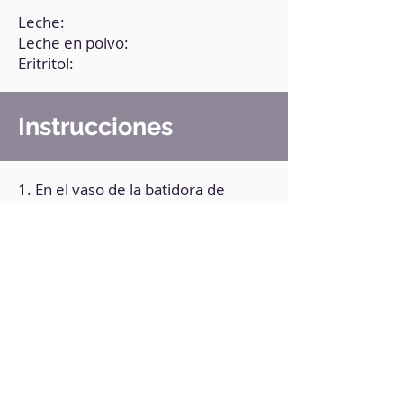
Leche:
Leche en polvo:
Eritritol:
Instrucciones
1. En el vaso de la batidora de
mano, agrega todos los
ingredientes.
2. Mezcla bien con la batidora de
mano. Añade más endulzante si lo
prefieres.
3. Pasa la preparación a un
recipiente con tapa y conserva en el
refrigerador.