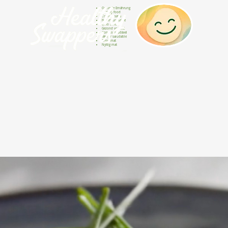
Gesunde Ernährung
Healthy food
Comida sana
Nourriture saine
Cibo sano
Gezond voedsel
Comida saudável
Menjar saludable
Sunn mat
Nyttig mat