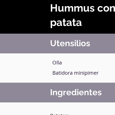
Hummus co
patata
Utensilios
Olla
Batidora minipimer
Ingredientes