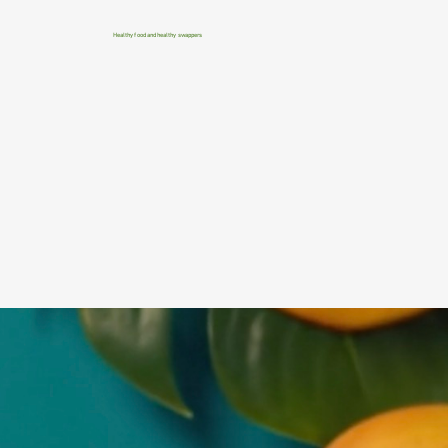
Healthy food and healthy swappers