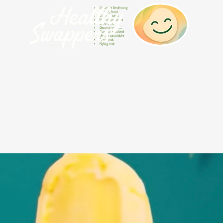
Gesunde Ernährung
Healthy food
Comida sana
Nourriture saine
Cibo sano
Gezond voedsel
Comida saudável
Menjar saludable
Sunn mat
Nyttig mat