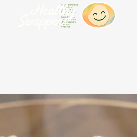
Gesunde Ernährung
Healthy food
Comida sana
Nourriture saine
Cibo sano
Gezond voedsel
Comida saudável
Menjar saludable
Sunn mat
Nyttig mat