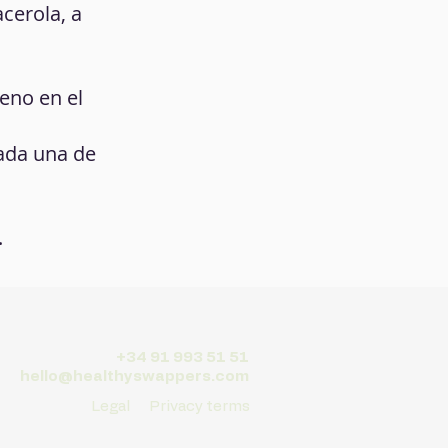
acerola, a
leno en el
cada una de
.
+34 91 993 51 51
hello@healthyswappers.com
Legal
Privacy terms