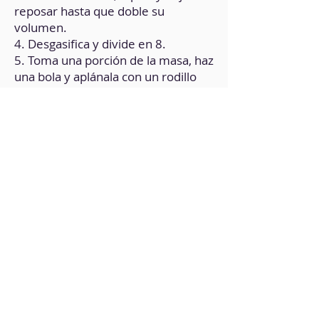
reposar hasta que doble su
volumen.
4. Desgasifica y divide en 8.
5. Toma una porción de la masa, haz
una bola y aplánala con un rodillo
(puedes humedecerlo o usar papel
vegetal para que no se pegue la
masa) de modo que te quede como
un rectángulo ovalado.
6. Úntale crema de cacao y ciérrala.
7. Repite el proceso con las demás
porciones y ponlas todas sobre una
placa para horno engrasada; déjalas
reposar por media hora.
8. Píntalas con leche vegetal y
hornea a fuego medio en la parte
superior por 15 minutos.
9. Deja reposar a temperatura
ambiente.