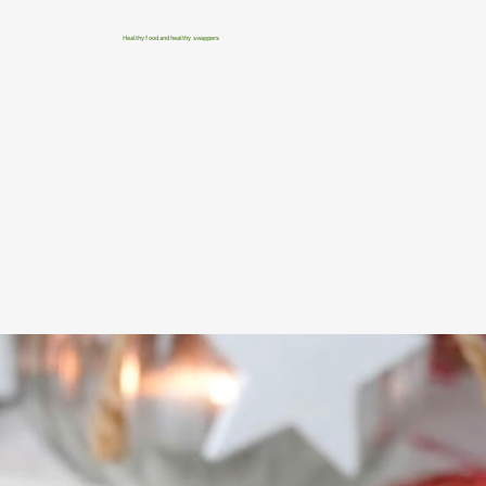
Healthy food and healthy swappers