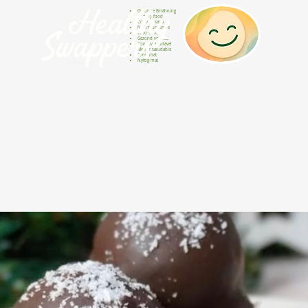
Gesunde Ernährung
Healthy food
Comida sana
Nourriture saine
Cibo sano
Gezond voedsel
Comida saudável
Menjar saludable
Sunn mat
Nyttig mat