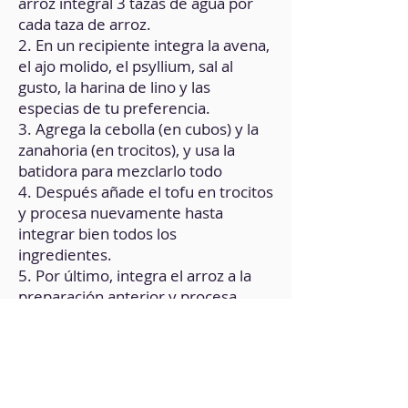
arroz integral 3 tazas de agua por
cada taza de arroz.
2. En un recipiente integra la avena,
el ajo molido, el psyllium, sal al
gusto, la harina de lino y las
especias de tu preferencia.
3. Agrega la cebolla (en cubos) y la
zanahoria (en trocitos), y usa la
batidora para mezclarlo todo
4. Después añade el tofu en trocitos
y procesa nuevamente hasta
integrar bien todos los
ingredientes.
5. Por último, integra el arroz a la
preparación anterior y procesa
hasta obtener una consistencia
densa y que se pueda amasar.
6. Con las manos húmedas retira
pequeños puñados de la masa y
forma los bocaditos, pueden tener