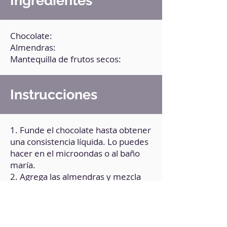
Ingredientes
Chocolate:
Almendras:
Mantequilla de frutos secos:
Instrucciones
1. Funde el chocolate hasta obtener
una consistencia líquida. Lo puedes
hacer en el microondas o al baño
maría.
2. Agrega las almendras y mezcla
bien.
3. Pon una capa de la mezcla en
cada uno de los espacios del molde
para muffins.