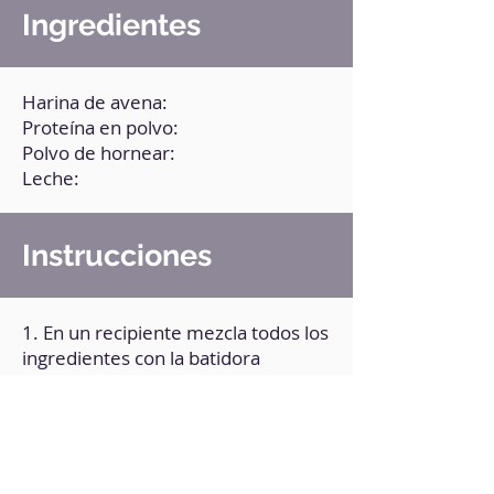
Ingredientes
Harina de avena:
Proteína en polvo:
Polvo de hornear:
Leche:
Instrucciones
1. En un recipiente mezcla todos los
ingredientes con la batidora
minipimer. Ignora los grumos.
2. A continuación, vierte la mezcla
en un recipiente apto para
microondas.
3. Lleva el recipiente al microondas