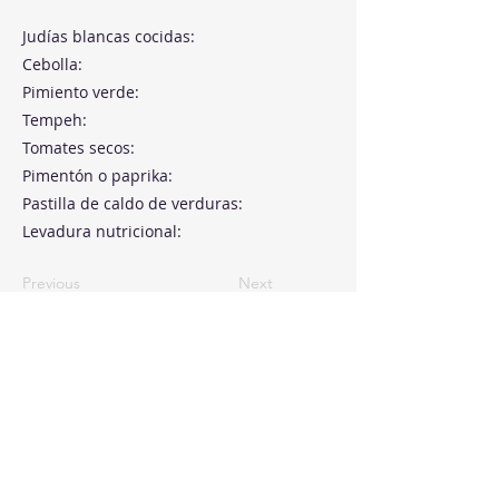
Judías blancas cocidas:
Cebolla:
Pimiento verde:
Tempeh:
Tomates secos:
Pimentón o paprika:
Pastilla de caldo de verduras:
Levadura nutricional:
Previous
Next
Paseo de la Castellana, 194