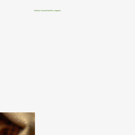
Healthy food and healthy swappers