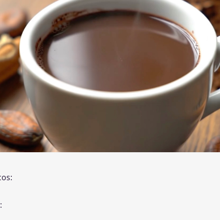
cos:
: