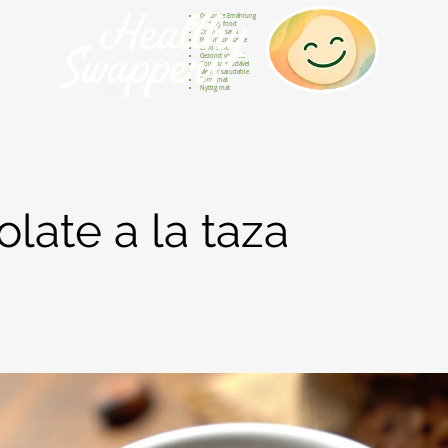
Gesunde Ernährung
Healthy food
Comida sana
Nourriture saine
Cibo sano
Gezond voedsel
Comida saudável
Menjar saludable
Sunn mat
Nyttig mat
late a la taza