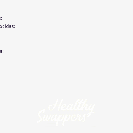
:
ocidas:
:
a: