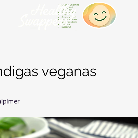
Gesunde Ernährung
Healthy food
Comida sana
Nourriture saine
Cibo sano
Gezond voedsel
Comida saudável
Menjar saludable
Sunn mat
Nyttig mat
ndigas veganas
nipimer