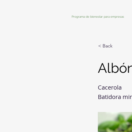
Programa de bienestar para empresas
< Back
Albó
Cacerola
Batidora mi