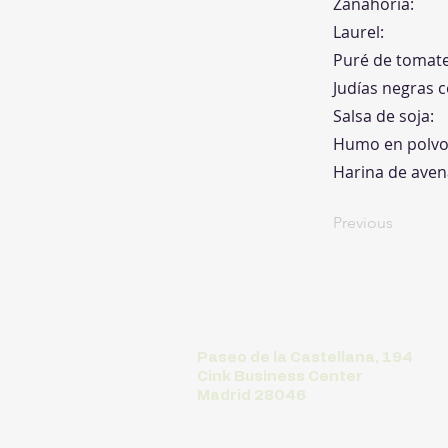
Zanahoria:
Laurel:
Puré de tomate
Judías negras c
Salsa de soja:
Humo en polvo
Harina de aven
Previous
Paseo de la Castellana, 194
Cink Business Center
Madrid 28046