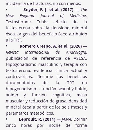
incidencia de fracturas, no con menos.
•          
Snyder, P. J. et al. (2017)
 — 
The 
New England Journal of Medicine
. 
Testosterone Trials: efecto de la 
testosterona sobre la densidad mineral 
ósea, origen del beneficio óseo atribuido 
a la TRT.
•          
Romero Crespo, A. et al. (2026)
 — 
Revista Internacional de Andrología
, 
publicación de referencia de ASESA. 
Hipogonadismo masculino y terapia con 
testosterona: evidencia clínica actual y 
controversias. Resume los beneficios 
documentados de la TRT en 
hipogonadismo —función sexual y libido, 
ánimo y función cognitiva, masa 
muscular y reducción de grasa, densidad 
mineral ósea a partir de los seis meses y 
parámetros metabólicos.
•          
Leproult, R. (2011)
 — 
JAMA
. Dormir 
cinco horas por noche de forma 