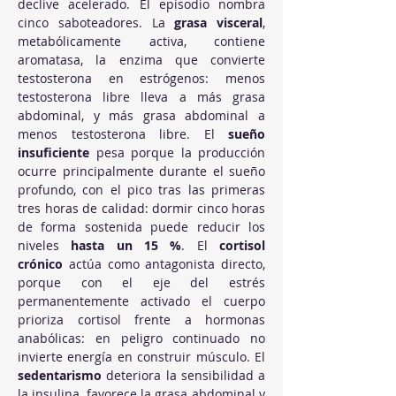
declive acelerado. El episodio nombra 
cinco saboteadores. La 
grasa visceral
, 
metabólicamente activa, contiene 
aromatasa, la enzima que convierte 
testosterona en estrógenos: menos 
testosterona libre lleva a más grasa 
abdominal, y más grasa abdominal a 
menos testosterona libre. El 
sueño 
insuficiente
 pesa porque la producción 
ocurre principalmente durante el sueño 
profundo, con el pico tras las primeras 
tres horas de calidad: dormir cinco horas 
de forma sostenida puede reducir los 
niveles 
hasta un 15 %
. El 
cortisol 
crónico
 actúa como antagonista directo, 
porque con el eje del estrés 
permanentemente activado el cuerpo 
prioriza cortisol frente a hormonas 
anabólicas: en peligro continuado no 
invierte energía en construir músculo. El 
sedentarismo
 deteriora la sensibilidad a 
la insulina, favorece la grasa abdominal y 