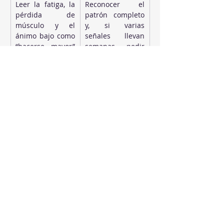
Leer la fatiga, la 
Reconocer el 
pérdida de 
patrón completo 
músculo y el 
y, si varias 
ánimo bajo como 
señales llevan 
“hacerse mayor” 
semanas, pedir 
o “estrés del 
cita con el 
trabajo”
médico de 
cabecera
Buscar 
Pedir la analítica 
respuestas en 
matutina de 
foros, vídeos y 
testosterona 
opiniones de 
total, libre y 
gimnasio
SHBG y llevar 
datos a la 
conversación 
clínica
Solo cardio, o 
Dos o tres 
ninguna 
sesiones 
actividad 
semanales de 
estructurada
fuerza de 30 a 45 