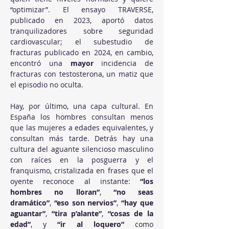
“optimizar”. El ensayo TRAVERSE, 
publicado en 2023, aportó datos 
tranquilizadores sobre seguridad 
cardiovascular; el subestudio de 
fracturas publicado en 2024, en cambio, 
encontró una 
mayor
 incidencia de 
fracturas con testosterona, un matiz que 
el episodio no oculta.
Hay, por último, una capa cultural. En 
España los hombres consultan menos 
que las mujeres a edades equivalentes, y 
consultan más tarde. Detrás hay una 
cultura del aguante silencioso masculino 
con raíces en la posguerra y el 
franquismo, cristalizada en frases que el 
oyente reconoce al instante: 
“los 
hombres no lloran”
, 
“no seas 
dramático”
, 
“eso son nervios”
, 
“hay que 
aguantar”
, 
“tira p’alante”
, 
“cosas de la 
edad”
, y 
“ir al loquero”
 como 