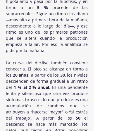
hipotálamo y pasa por la hipófisis, y en 
torno a un 
5 %
 procede de las 
suprarrenales. Sigue un ritmo circadiano 
—más alta a primera hora de la mañana, 
descendente a lo largo del día—, y ese 
ritmo es uno de los primeros patrones 
que se altera cuando la producción 
empieza a fallar. Por eso la analítica se 
pide por la mañana.
La curva del declive también conviene 
conocerla. El pico se alcanza en torno a 
los 
20 años
; a partir de los 
30
, los niveles 
descienden de forma gradual a un ritmo 
del 
1 % al 2 % anual
. Es una pendiente 
lenta y silenciosa que rara vez produce 
síntomas bruscos: lo que produce es una 
acumulación de cambios que se 
atribuyen a “hacerse mayor” o “al estrés 
del trabajo”. A partir de los 
50
 el 
descenso se hace más marcado: los 
datos publicados en 
Actas Urológicas 