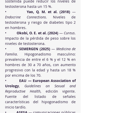
sostenida puede reducir los niveles de 
testosterona hasta un 15 %.
•          
Yao, Q. M. et al. (2018)
 — 
Endocrine Connections
. Niveles de 
testosterona y riesgo de diabetes tipo 2 
en hombres.
•          
Okobi, O. E. et al. (2024)
 — 
Cureus
. 
Impacto de la pérdida de peso sobre los 
niveles de testosterona.
•          
SEMERGEN (2025)
 — 
Medicina de 
Familia
. Hipogonadismo masculino: 
prevalencia de entre el 6 % y el 12 % en 
hombres de 30 a 70 años, con aumento 
progresivo con la edad y hasta un 18 % 
por encima de los 70.
•          
EAU — European Association of 
Urology
, 
Guidelines on Sexual and 
Reproductive Health
, edición vigente. 
Fuente del listado de señales 
características del hipogonadismo de 
inicio tardío.
•          
ASESA
 — comunicaciones públicas 