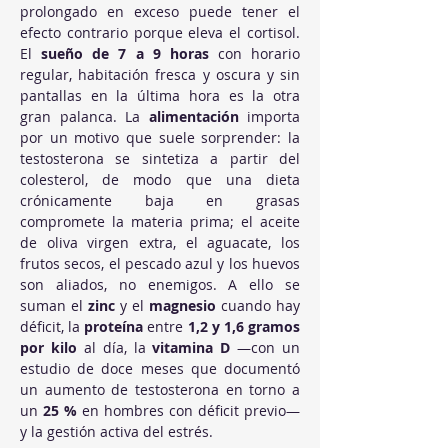
prolongado en exceso puede tener el 
efecto contrario porque eleva el cortisol. 
El 
sueño de 7 a 9 horas
 con horario 
regular, habitación fresca y oscura y sin 
pantallas en la última hora es la otra 
gran palanca. La 
alimentación
 importa 
por un motivo que suele sorprender: la 
testosterona se sintetiza a partir del 
colesterol, de modo que una dieta 
crónicamente baja en grasas 
compromete la materia prima; el aceite 
de oliva virgen extra, el aguacate, los 
frutos secos, el pescado azul y los huevos 
son aliados, no enemigos. A ello se 
suman el 
zinc
 y el 
magnesio
 cuando hay 
déficit, la 
proteína
 entre 
1,2 y 1,6 gramos 
por kilo
 al día, la 
vitamina D
 —con un 
estudio de doce meses que documentó 
un aumento de testosterona en torno a 
un 
25 %
 en hombres con déficit previo— 
y la gestión activa del estrés.