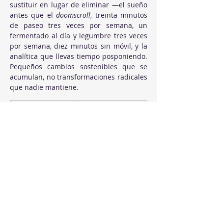
sustituir en lugar de eliminar —el sueño 
antes que el 
doomscroll
, treinta minutos 
de paseo tres veces por semana, un 
fermentado al día y legumbre tres veces 
por semana, diez minutos sin móvil, y la 
analítica que llevas tiempo posponiendo. 
Pequeños cambios sostenibles que se 
acumulan, no transformaciones radicales 
que nadie mantiene.
Hábito que resta
Hábito que suma
La última hora de 
Treinta minutos 
móvil en la cama
de lectura en 
papel o con luz 
cálida, con el 
objetivo 
operativo de 
siete horas de 
sueño cinco 
noches seguidas 