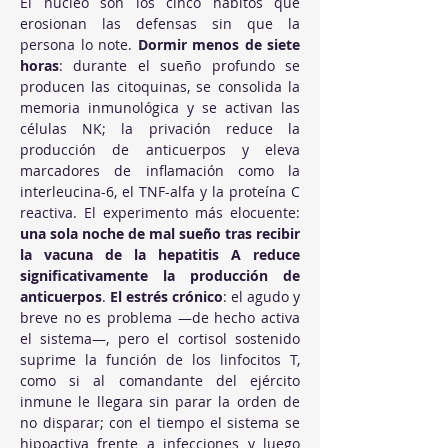
El núcleo son los cinco hábitos que 
erosionan las defensas sin que la 
persona lo note. 
Dormir menos de siete 
horas
: durante el sueño profundo se 
producen las citoquinas, se consolida la 
memoria inmunológica y se activan las 
células NK; la privación reduce la 
producción de anticuerpos y eleva 
marcadores de inflamación como la 
interleucina-6, el TNF-alfa y la proteína C 
reactiva. El experimento más elocuente: 
una sola noche de mal sueño tras recibir 
la vacuna de la hepatitis A reduce 
significativamente la producción de 
anticuerpos
. 
El estrés crónico
: el agudo y 
breve no es problema —de hecho activa 
el sistema—, pero el cortisol sostenido 
suprime la función de los linfocitos T, 
como si al comandante del ejército 
inmune le llegara sin parar la orden de 
no disparar; con el tiempo el sistema se 
hipoactiva frente a infecciones y luego 