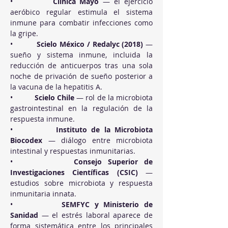
•          
Clínica Mayo
 — el ejercicio 
aeróbico regular estimula el sistema 
inmune para combatir infecciones como 
la gripe.
•          
Scielo México / Redalyc (2018)
 — 
sueño y sistema inmune, incluida la 
reducción de anticuerpos tras una sola 
noche de privación de sueño posterior a 
la vacuna de la hepatitis A.
•          
Scielo Chile
 — rol de la microbiota 
gastrointestinal en la regulación de la 
respuesta inmune.
•          
Instituto de la Microbiota 
Biocodex
 — diálogo entre microbiota 
intestinal y respuestas inmunitarias.
•          
Consejo Superior de 
Investigaciones Científicas (CSIC)
 — 
estudios sobre microbiota y respuesta 
inmunitaria innata.
•          
SEMFYC y Ministerio de 
Sanidad
 — el estrés laboral aparece de 
forma sistemática entre los principales 