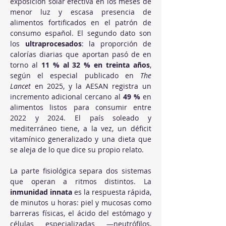
exposición solar efectiva en los meses de 
menor luz y escasa presencia de 
alimentos fortificados en el patrón de 
consumo español. El segundo dato son 
los 
ultraprocesados
: la proporción de 
calorías diarias que aportan pasó de en 
torno al 
11 % al 32 % en treinta años
, 
según el especial publicado en 
The 
Lancet
 en 2025, y la AESAN registra un 
incremento adicional cercano al 
49 %
 en 
alimentos listos para consumir entre 
2022 y 2024. El país soleado y 
mediterráneo tiene, a la vez, un déficit 
vitamínico generalizado y una dieta que 
se aleja de lo que dice su propio relato.
La parte fisiológica separa dos sistemas 
que operan a ritmos distintos. La 
inmunidad innata
 es la respuesta rápida, 
de minutos u horas: piel y mucosas como 
barreras físicas, el ácido del estómago y 
células especializadas —neutrófilos, 