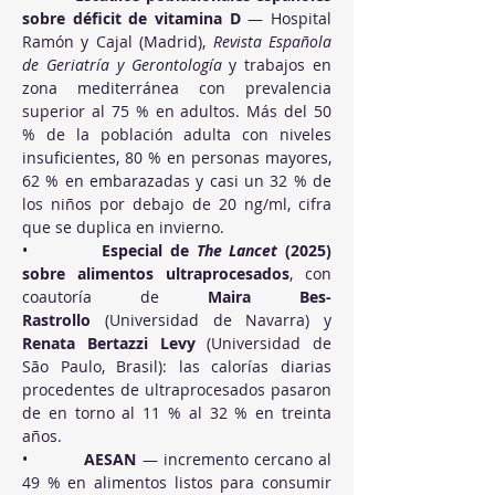
sobre déficit de vitamina D
 — Hospital 
Ramón y Cajal (Madrid), 
Revista Española 
de Geriatría y Gerontología
 y trabajos en 
zona mediterránea con prevalencia 
superior al 75 % en adultos. Más del 50 
% de la población adulta con niveles 
insuficientes, 80 % en personas mayores, 
62 % en embarazadas y casi un 32 % de 
los niños por debajo de 20 ng/ml, cifra 
que se duplica en invierno.
•          
Especial de 
The Lancet
 (2025) 
sobre alimentos ultraprocesados
, con 
coautoría de 
Maira Bes-
Rastrollo
 (Universidad de Navarra) y 
Renata Bertazzi Levy
 (Universidad de 
São Paulo, Brasil): las calorías diarias 
procedentes de ultraprocesados pasaron 
de en torno al 11 % al 32 % en treinta 
años.
•          
AESAN
 — incremento cercano al 
49 % en alimentos listos para consumir 