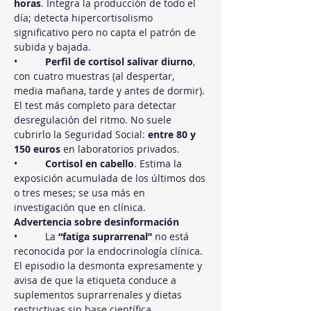
horas
. Integra la producción de todo el 
día; detecta hipercortisolismo 
significativo pero no capta el patrón de 
subida y bajada.
•          
Perfil de cortisol salivar diurno
, 
con cuatro muestras (al despertar, 
media mañana, tarde y antes de dormir). 
El test más completo para detectar 
desregulación del ritmo. No suele 
cubrirlo la Seguridad Social: 
entre 80 y 
150 euros
 en laboratorios privados.
•          
Cortisol en cabello
. Estima la 
exposición acumulada de los últimos dos 
o tres meses; se usa más en 
investigación que en clínica.
Advertencia sobre desinformación
•          La 
“fatiga suprarrenal”
 no está 
reconocida por la endocrinología clínica. 
El episodio la desmonta expresamente y 
avisa de que la etiqueta conduce a 
suplementos suprarrenales y dietas 
restrictivas sin base científica.