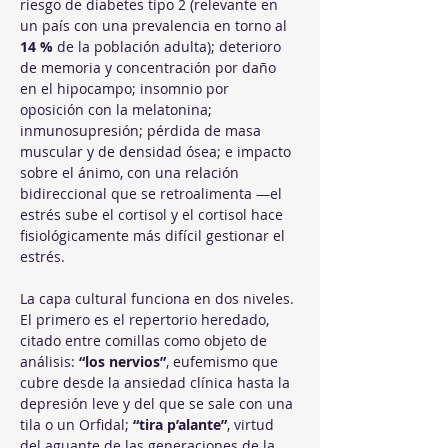
riesgo de diabetes tipo 2 (relevante en 
un país con una prevalencia en torno al 
14 %
 de la población adulta); deterioro 
de memoria y concentración por daño 
en el hipocampo; insomnio por 
oposición con la melatonina; 
inmunosupresión; pérdida de masa 
muscular y de densidad ósea; e impacto 
sobre el ánimo, con una relación 
bidireccional que se retroalimenta —el 
estrés sube el cortisol y el cortisol hace 
fisiológicamente más difícil gestionar el 
estrés.
La capa cultural funciona en dos niveles. 
El primero es el repertorio heredado, 
citado entre comillas como objeto de 
análisis: 
“los nervios”
, eufemismo que 
cubre desde la ansiedad clínica hasta la 
depresión leve y del que se sale con una 
tila o un Orfidal; 
“tira p’alante”
, virtud 
del aguante de las generaciones de la 