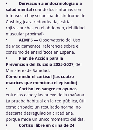
•          
Derivación a endocrinología o a 
salud mental
 cuando los síntomas son 
intensos o hay sospecha de síndrome de 
Cushing (cara redondeada, estrías 
rojizas anchas en el abdomen, debilidad 
muscular proximal).
•          
AEMPS
 — Observatorio del Uso 
de Medicamentos, referencia sobre el 
consumo de ansiolíticos en España.
•          
Plan de Acción para la 
Prevención del Suicidio 2025-2027
, del 
Ministerio de Sanidad.
Cómo medir el cortisol (las cuatro 
matrices que menciona el episodio)
•          
Cortisol en sangre en ayunas
, 
entre las ocho y las nueve de la mañana. 
La prueba habitual en la red pública, útil 
como cribado; un resultado normal no 
descarta desregulación circadiana, 
porque mide un único momento del día.
•          
Cortisol libre en orina de 24 