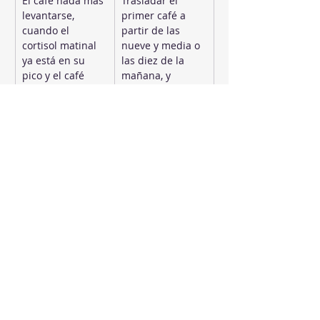
El café nada más 
Trasladar el 
levantarse, 
primer café a 
cuando el 
partir de las 
cortisol matinal 
nueve y media o 
ya está en su 
las diez de la 
pico y el café 
mañana, y 
apenas aporta
eliminar 
cualquier café 
después de las 
dos de la tarde
Descargar el 
Diez minutos 
estrés en pasivo: 
diarios de 
televisión o 
respiración 
scroll en el 
consciente o 
móvil, que 
mindfulness: 
distraen pero no 
inhalar cuatro 
bajan el cortisol
segundos, 
retener cuatro, 
exhalar seis. 
Siete días 
seguidos antes 