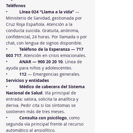
Teléfonos
•          
Línea 024 “Llama a la vida”
 — 
Ministerio de Sanidad, gestionada por 
Cruz Roja Española. Atención a la 
conducta suicida. Gratuita, anónima, 
confidencial, 24 horas. Por llamada o por 
chat, con lengua de signos disponible.
•          
Teléfono de la Esperanza — 717 
003 717
. Atención en crisis emocionales.
•          
ANAR — 900 20 20 10
. Línea de 
ayuda para niños y adolescentes.
•          
112
 — Emergencias generales.
Servicios y entidades
•          
Médico de cabecera del Sistema 
Nacional de Salud
. Vía principal de 
entrada: valora, solicita la analítica y 
deriva. Pedir cita si los síntomas se 
sostienen más de tres meses.
•          
Consulta con psicólogo
, como 
segunda vía principal frente al recurso 
automático al ansiolítico.