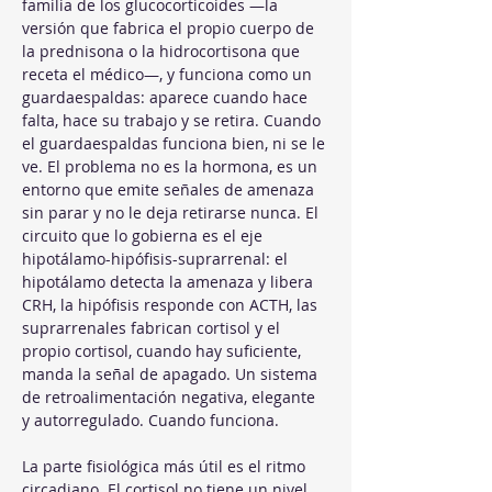
familia de los glucocorticoides —la 
versión que fabrica el propio cuerpo de 
la prednisona o la hidrocortisona que 
receta el médico—, y funciona como un 
guardaespaldas: aparece cuando hace 
falta, hace su trabajo y se retira. Cuando 
el guardaespaldas funciona bien, ni se le 
ve. El problema no es la hormona, es un 
entorno que emite señales de amenaza 
sin parar y no le deja retirarse nunca. El 
circuito que lo gobierna es el eje 
hipotálamo-hipófisis-suprarrenal: el 
hipotálamo detecta la amenaza y libera 
CRH, la hipófisis responde con ACTH, las 
suprarrenales fabrican cortisol y el 
propio cortisol, cuando hay suficiente, 
manda la señal de apagado. Un sistema 
de retroalimentación negativa, elegante 
y autorregulado. Cuando funciona.
La parte fisiológica más útil es el ritmo 
circadiano. El cortisol no tiene un nivel 