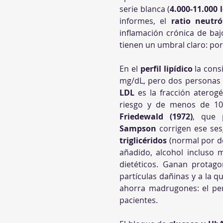
serie blanca (
4.000-11.000 
informes, el 
ratio neutróf
inflamación crónica de baj
tienen un umbral claro: po
En el 
perfil lipídico
 la cons
LDL
 es la fracción aterog
Friedewald (1972)
, que p
Sampson
triglicéridos
 (normal por d
añadido, alcohol incluso 
dietéticos. Ganan protag
partículas dañinas y a la q
ahorra madrugones: el perfi
pacientes.