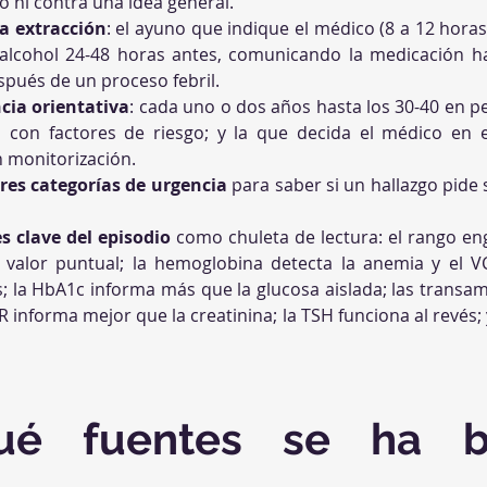
o ni contra una idea general.
a extracción
: el ayuno que indique el médico (8 a 12 horas, 
alcohol 24-48 horas antes, comunicando la medicación hab
spués de un proceso febril.
cia orientativa
: cada uno o dos años hasta los 30-40 en p
o con factores de riesgo; y la que decida el médico en 
 monitorización.
tres categorías de urgencia
 para saber si un hallazgo pide 
 clave del episodio
 como chuleta de lectura: el rango eng
alor puntual; la hemoglobina detecta la anemia y el VCM 
s; la HbA1c informa más que la glucosa aislada; las transam
informa mejor que la creatinina; la TSH funciona al revés; y 
ué fuentes se ha ba