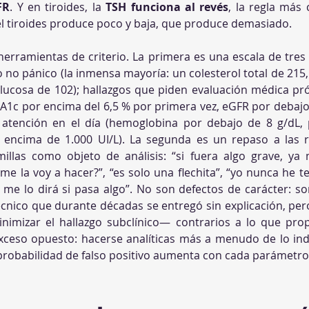
FR
. Y en tiroides, la 
TSH funciona al revés
, la regla más 
e el tiroides produce poco y baja, que produce demasiado.
herramientas de criterio. La primera es una escala de tres 
 no pánico (la inmensa mayoría: un colesterol total de 215
glucosa de 102); hallazgos que piden evaluación médica p
A1c por encima del 6,5 % por primera vez, eGFR por debajo 
 atención en el día (hemoglobina por debajo de 8 g/dL, 
 encima de 1.000 UI/L). La segunda es un repaso a las re
illas como objeto de análisis: “si fuera algo grave, ya 
e la voy a hacer?”, “es solo una flechita”, “yo nunca he ten
 me lo dirá si pasa algo”. No son defectos de carácter: so
cnico que durante décadas se entregó sin explicación, pe
inimizar el hallazgo subclínico— contrarios a lo que pro
exceso opuesto: hacerse analíticas más a menudo de lo in
a probabilidad de falso positivo aumenta con cada parámetr