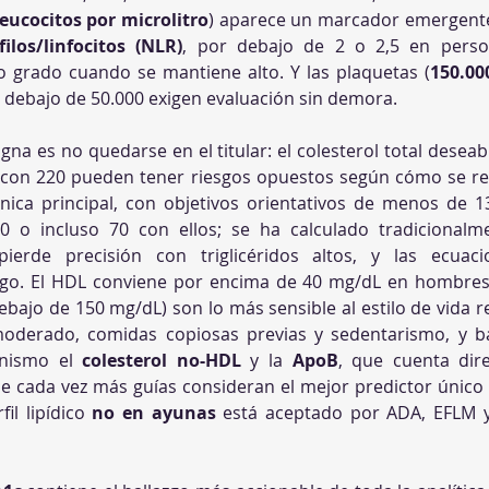
leucocitos por microlitro
) aparece un marcador emergente
ilos/linfocitos (NLR)
, por debajo de 2 o 2,5 en perso
o grado cuando se mantiene alto. Y las plaquetas (
150.00
r debajo de 50.000 exigen evaluación sin demora.
igna es no quedarse en el titular: el colesterol total desea
énica principal, con objetivos orientativos de menos de 1
ierde precisión con triglicéridos altos, y las ecuac
ebajo de 150 mg/dL) son lo más sensible al estilo de vida r
moderado, comidas copiosas previas y sedentarismo, y b
onismo el 
colesterol no-HDL
 y la 
ApoB
, que cuenta dir
ue cada vez más guías consideran el mejor predictor único 
l lipídico 
no en ayunas
 está aceptado por ADA, EFLM y