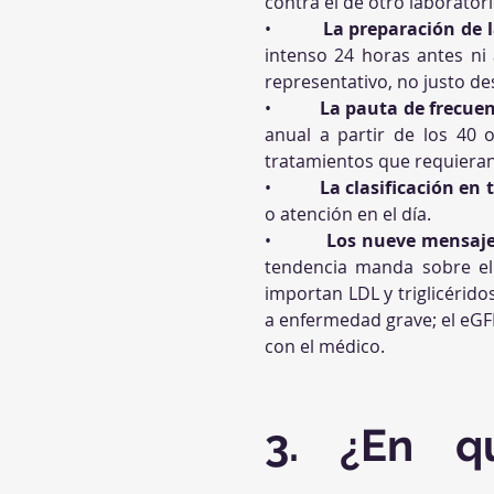
contra el de otro laboratori
•          
La preparación de l
intenso 24 horas antes ni 
representativo, no justo de
•          
La pauta de frecuen
anual a partir de los 40 
tratamientos que requieran
•          
La clasificación en 
o atención en el día.
•          
Los nueve mensajes
tendencia manda sobre el v
importan LDL y triglicérido
a enfermedad grave; el eGFR 
con el médico.
3. ¿En q