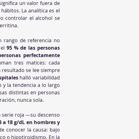
nifica un valor fuera de 
bitos. La analítica es el 
 controlar el alcohol se 
rritina.
 rango de referencia no 
el 
95 % de las personas 
personas perfectamente 
man tres matices: cada 
 resultado se lee siempre 
spitales
 halló variabilidad 
y la tendencia a lo largo 
as distintas en personas 
oración, nunca sola.
a serie roja —su descenso 
3 a 18 g/dL en hombres y 
de conocer la causa: bajo 
ico o hipotiroidismo. En la 