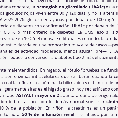
A1c
 contiene el hallazgo más accionable de toda la analítica
ñana concreta; la 
hemoglobina glicosilada (HbA1c)
 es la
s glóbulos rojos viven entre 90 y 120 días, y no la altera lo
A 2025-2026: glucosa en ayunas por debajo de 100 mg/dL
iterio de diabetes con confirmación; HbA1c por debajo del 
s
, 6,5 % o más criterio de diabetes. La OMS, eso sí, sit
 vez de en 100. Y el mensaje editorial es rotundo: la predia
on estilo de vida en una proporción muy alta de casos —pérd
anales de actividad moderada, menos azúcar libre—. El 
D
ión reduce la conversión a diabetes tipo 2 más eficazmente
ta malentendidos. En hígado, el rótulo “pruebas de funció
ión real la reflejan la albúmina, la bilirrubina y el tiempo de
ligeramente altas es el hígado graso, hoy reclasificado co
un ratio 
AST/ALT mayor de 2
 apunta a daño de origen alco
cción indirecta con todo lo demás normal suele ser 
síndr
10 % de la población. En riñón, la creatinina es un pará
n torno al 
50 % de la función renal
— e influido por la m