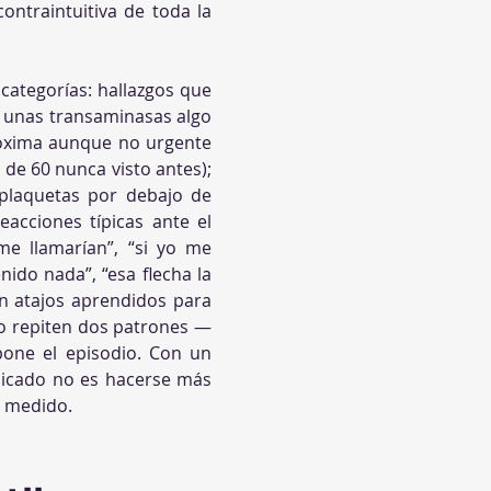
contraintuitiva de toda la 
categorías: hallazgos que 
, unas transaminasas algo 
róxima aunque no urgente 
de 60 nunca visto antes); 
plaquetas por debajo de 
acciones típicas ante el 
me llamarían”, “si yo me 
ido nada”, “esa flecha la 
n atajos aprendidos para 
ro repiten dos patrones —
pone el episodio. Con un 
dicado no es hacerse más 
o medido.