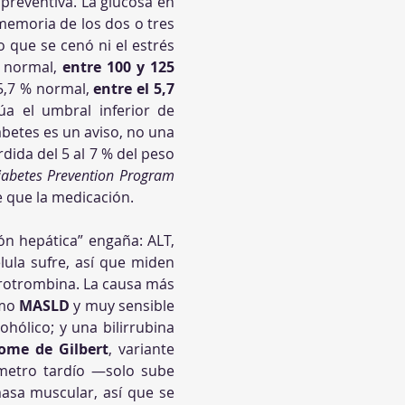
 preventiva. La glucosa en 
 memoria de los dos o tres 
 que se cenó ni el estrés 
 normal, 
entre 100 y 125 
5,7 % normal, 
entre el 5,7 
úa el umbral inferior de 
betes es un aviso, no una 
ida del 5 al 7 % del peso 
iabetes Prevention Program
 que la medicación.
n hepática” engaña: ALT, 
AST, GGT y fosfatasa alcalina son enzimas intracelulares que se liberan cuando la célula sufre, así que miden 
 protrombina. La causa más 
mo 
MASLD
 y muy sensible 
hólico; y una bilirrubina 
ome de Gilbert
, variante 
metro tardío —solo sube 
asa muscular, así que se 