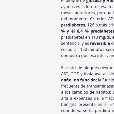
El bloque de 
glucosa y Hb
ayunas es la foto de esa ma
meses anteriores, porque lo
del momento. Criterios AD
prediabetes
, 126 o más cr
% y el 6,4 % prediabete
prediabetes en 110 mg/dL en
sentencia, y es 
reversible
 c
corporal, 150 minutos sem
demostró que esa intervenc
El resto de bloques desmon
daño, no función
; la func
frecuente de transaminasas 
a los cambios de hábitos; 
alta a expensas de la fra
benigna presente en el 5-
cuando ya se ha perdido e