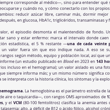
empre corresponde al médico—, sino para entender qué sig
ocuparse y cuándo no, y cómo conectarlo con los propios há
mbios: reducir azúcar libre, caminar más, dormir mejor o
spués, en glucosa, HbA1c, triglicéridos, transaminasas y fe
valor, el episodio desmonta el malentendido de fondo. Un
tar sano y estar enfermo: marca el intervalo donde caen 
ión estadística, el 5 % restante —
una de cada veinte 
un valor fuera sin que eso indique nada. A eso se su
s rangos según método, equipo y población local, así que un
informe (un estudio publicado en 
Blood
 en 2023 en 
143 ho
orios incluso en el hemograma); un valor aislado es una foto 
, que siempre informa más; y un mismo número significa cos
a se interpreta con la historia clínica, los síntomas y la expl
hemograma
. La hemoglobina es el parámetro estrella de l
ta de aire o taquicardia—, con rangos OMS aproximados de 
1
es
, y el 
VCM
 (80-100 femtolitros) clasifica la anemia antes 
talasemia; alto, a déficit de B12 o ácido fólico, alcohol crón