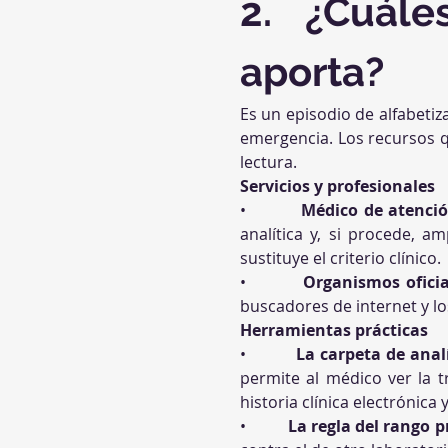
2. ¿Cuále
aporta?
Es un episodio de alfabetiza
emergencia. Los recursos q
lectura.
Servicios y profesionales
•          
Médico de atenció
analítica y, si procede, a
sustituye el criterio clínico.
•          
Organismos oficia
buscadores de internet y lo
Herramientas prácticas
•          
La carpeta de anal
permite al médico ver la t
historia clínica electrónica
•          
La regla del rango p