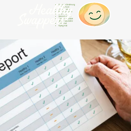
Gesunde Ernährung
Healthy food
Comida sana
Nourriture saine
Cibo sano
Gezond voedsel
Comida saudável
Menjar saludable
Sunn mat
Nyttig mat