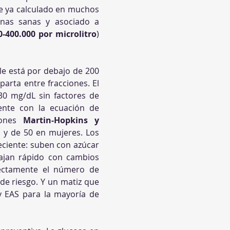
 ya calculado en muchos 
nas sanas y asociado a 
0-400.000 por microlitro
) 
ble está por debajo de 200 
mg/dL, pero dos personas con 220 pueden tener riesgos opuestos según cómo se reparta entre fracciones. El 
30 mg/dL sin factores de 
riesgo y de menos de 100 o incluso 70 con ellos; se ha calculado tradicionalmente con la ecuación de 
iones 
Martin-Hopkins y 
 corrigen ese sesgo. El HDL conviene por encima de 40 mg/dL en hombres y de 50 en mujeres. Los 
eciente: suben con azúcar 
ajan rápido con cambios 
ectamente el número de 
de riesgo. Y un matiz que 
 EAS para la mayoría de 