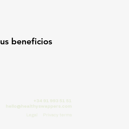
us beneficios
+34 91 993 51 51
hello@healthyswappers.com
Legal
Privacy terms