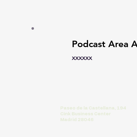
Podcast Area A
xxxxxx
Paseo de la Castellana, 194
Cink Business Center
Madrid 28046