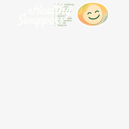
Gesunde Ernährung
Healthy food
Comida sana
Nourriture saine
Cibo sano
Gezond voedsel
Comida saudável
Menjar saludable
Sunn mat
Nyttig mat