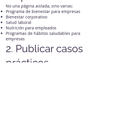
No una página aislada, sino varias:
Programa de bienestar para empresas
Bienestar corporativo
Salud laboral
Nutrición para empleados
Programas de hábitos saludables para
empresas
2. Publicar casos
prácticos
Ejemplos como:
Cómo implantar un programa de
bienestar en una pyme.
Cómo reducir el estrés laboral mediante
hábitos saludables.
Qué buscan los departamentos de RRHH
en 2026.
Retos saludables para empleados.