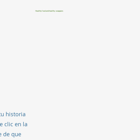
Healthy food and healthy swappers
u historia
 clic en la
e de que