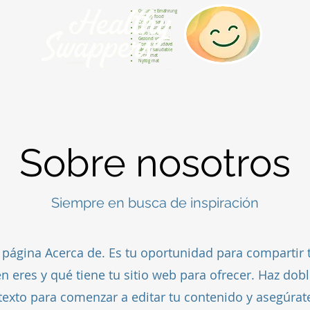
Gesunde Ernährung
Healthy food
Comida sana
Nourriture saine
Cibo sano
Gezond voedsel
Comida saudável
Menjar saludable
Sunn mat
Nyttig mat
Sobre nosotros
Siempre en busca de inspiración
u página Acerca de. Es tu oportunidad para compartir t
n eres y qué tiene tu sitio web para ofrecer. Haz doble
 texto para comenzar a editar tu contenido y asegúrat