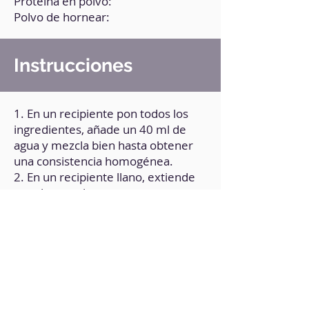
Proteína en polvo:
Polvo de hornear:
Instrucciones
1. En un recipiente pon todos los
ingredientes, añade un 40 ml de
agua y mezcla bien hasta obtener
una consistencia homogénea.
2. En un recipiente llano, extiende
papel vegetal.
3. Vierte la mezcla sobre el papel y
dale forma de crepa.
4. Lleva al microondas durante 1
minuto.
5. Retírala y rellena a tu gusto,
puedes hacerlo con chocolate,
crema de frutos secos, fruta fresca