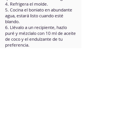
4. Refrigera el molde.
5. Cocina el boniato en abundante
agua, estará listo cuando esté
blando.
6. Llévalo a un recipiente, hazlo
puré y mézclalo con 10 ml de aceite
de coco y el endulzante de tu
preferencia.
7. Integra la harina de almendra y
mezcla suavemente.
8. Vierte la preparación en el molde
que tenías refrigerado. Presiónalo
bien para asegurarnos que quede
compacto.
9. Refrigera nuevamente.
10. Ahora funde el resto de
chocolate con 10 ml de aceite de
coco.
11. Vierte el chocolate fundido