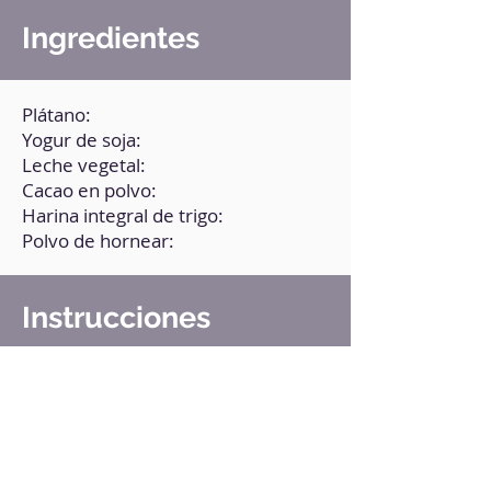
Ingredientes
Plátano:
Yogur de soja:
Leche vegetal:
Cacao en polvo:
Harina integral de trigo:
Polvo de hornear:
Instrucciones
1. En la batidora, tritura todos los
ingredientes hasta obtener una
consistencia cremosa sin grumos.
2. Pon una sartén a fuego medio