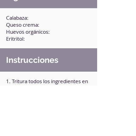
Calabaza:
Queso crema:
Huevos orgánicos:
Eritritol:
Instrucciones
1. Tritura todos los ingredientes en
la batidora hasta obtener una
consistencia homogénea.
2. Pasa la mezcla a un recipiente
apto para microondas.
3. Llévalo 4 minutos al microondas.
4. Retira y observa si está cocido (es
decir, que no esté líquido); si ves