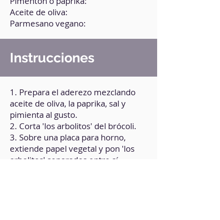
Pimentón o paprika:
Aceite de oliva:
Parmesano vegano:
Instrucciones
1. Prepara el aderezo mezclando
aceite de oliva, la paprika, sal y
pimienta al gusto.
2. Corta 'los arbolitos' del brócoli.
3. Sobre una placa para horno,
extiende papel vegetal y pon 'los
arbolitos' separados entre sí.
4. Aplástalos con la base de un
vaso.
5. Con ayuda de una brocha, sazona
cada uno de los arbolitos con el
aderezo.