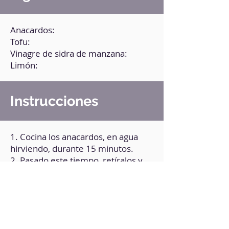
Anacardos:
Tofu:
Vinagre de sidra de manzana:
Limón:
Instrucciones
1. Cocina los anacardos, en agua
hirviendo, durante 15 minutos.
2. Pasado este tiempo, retíralos y
procésalos.
3. Añade el zumo de limón, el
vinagre, el tofu y una pizca de sal.
4. Integra hasta obtener una
consistencia cremosa. Puedes