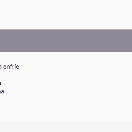
a enfríe
a
na