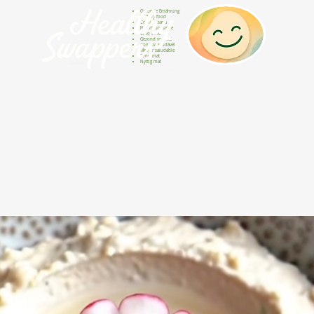
Gesunde Ernährung
Healthy food
Comida sana
Nourriture saine
Cibo sano
Gezond voedsel
Comida saudável
Menjar saludable
Sunn mat
Nyttig mat