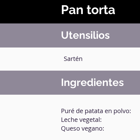
Pan torta
Utensilios
Sartén
Ingredientes
Puré de patata en polvo:
Leche vegetal:
Queso vegano: