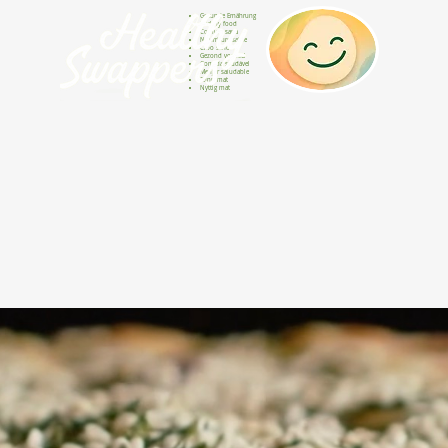
Gesunde Ernährung
Healthy food
Comida sana
Nourriture saine
Cibo sano
Gezond voedsel
Comida saudável
Menjar saludable
Sunn mat
Nyttig mat