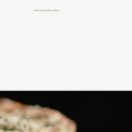
Healthy food and healthy swappers