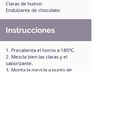
Claras de huevo:
Endulzante de chocolate:
Instrucciones
1. Precalienta el horno a 180ºC.
2. Mezcla bien las claras y el
saborizante.
3. Monta la mezcla a punto de
nieve.
4. En una bandeja para horno coloca
papel de hornear y esparce un pelín
de aceite.
5. Lleva la mezcla a la bandeja
esparciendo suavemente sin
aplastarla y hornea unos 5 minutos
arriba y abajo.