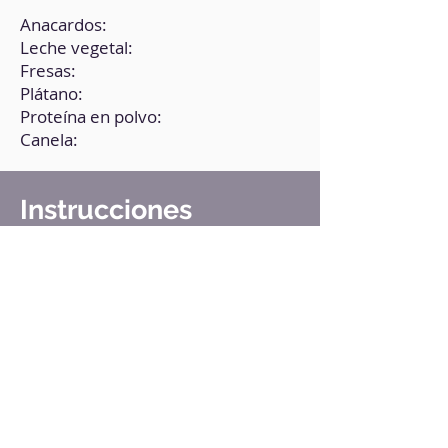
Anacardos:
Leche vegetal:
Fresas:
Plátano:
Proteína en polvo:
Canela:
Instrucciones
1. Deja los anacardos en agua
caliente durante media hora, y
luego ponlos en la batidora y agrega
el resto de los ingredientes.
2. Tritura todo bien hasta obtener
una consistencia cremosa.