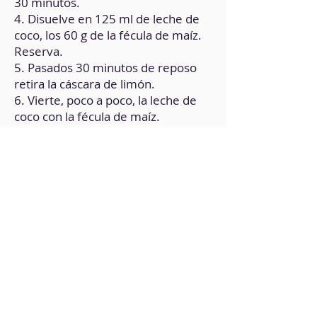
30 minutos.
4. Disuelve en 125 ml de leche de
coco, los 60 g de la fécula de maíz.
Reserva.
5. Pasados 30 minutos de reposo
retira la cáscara de limón.
6. Vierte, poco a poco, la leche de
coco con la fécula de maíz.
7. Añade el agar agar y remueve
constantemente.
8. Cuando espese la preparación,
viértela en un molde cristal.
9. Deja enfriar por un par de horas
a temperatura ambiente.
10. Corta la leche cuajada en
cuadrados pequeños y rebózalos en
fécula de maíz y luego en una
mezcla de harina de garbanzos,
canela y agua.
11. Fríe cada cuadradito en aceite