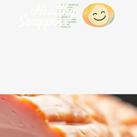
Gesunde Ernährung
Healthy food
Comida sana
Nourriture saine
Cibo sano
Gezond voedsel
Comida saudável
Menjar saludable
Sunn mat
Nyttig mat