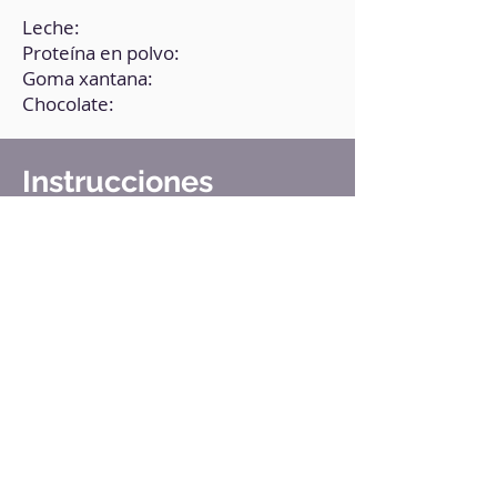
Leche:
Proteína en polvo:
Goma xantana:
Chocolate:
Instrucciones
1. En la batidora, pon todos los
ingredientes.
2. Tritura bien.
3. Pasa la mezcla a un molde.
4. Lleva al congelador por 4 horas.