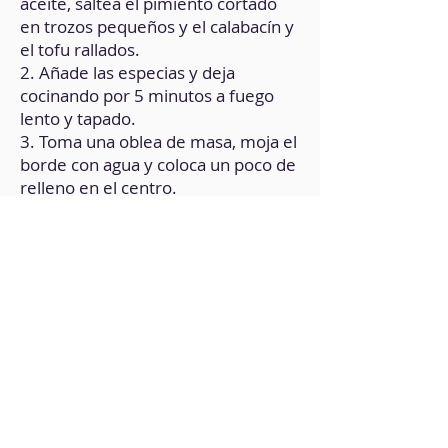
aceite, saltea el pimiento cortado
en trozos pequeños y el calabacín y
el tofu rallados.
2. Añade las especias y deja
cocinando por 5 minutos a fuego
lento y tapado.
3. Toma una oblea de masa, moja el
borde con agua y coloca un poco de
relleno en el centro.
4. Dobla haciendo pliegues.
5. Repite el procedimiento con el
resto de obleas.
6. Coloca un poco de aceite en la
sartén, lleva al fuego y coloca los
gyozas.
7. Para la salsa, en el vaso de la
batidora coloca la crema de
cacahuete, las especias picantes o
de elección, la salsa de soja y el
agua.