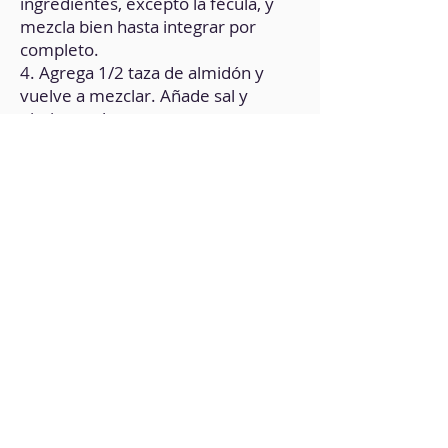
ingredientes, excepto la fécula, y
mezcla bien hasta integrar por
completo.
4. Agrega 1/2 taza de almidón y
vuelve a mezclar. Añade sal y
pimienta al gusto.
5. Forma cilindros largos y córtalo
en trozos de 2 centímetros.
6. En la cacerola, pon a hervir
abundante agua.
7. Cuando esté en el punto de
ebullición, agrega los gnocchis y
cocínalos hasta que floten.
8. En la sartén, a fuego medio, pon
un poco de aceite de oliva y agrega
los gnocchis.
9. Agrega el queso, y remueve
durante unos minutos hasta que se
integre con la pasta.