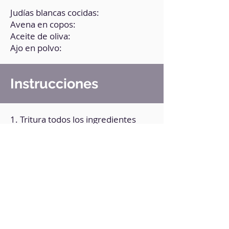
Judías blancas cocidas:
Avena en copos:
Aceite de oliva:
Ajo en polvo:
Instrucciones
1. Tritura todos los ingredientes
(menos las semillas) en la batidora
hasta obtener una consistencia
homogénea.
2. Pásalo al recipiente que
prefieras, agrega las semillas por
arriba y guárdalo en la nevera por
una hora (es opcional, pero se
asentarán mejor los sabores).