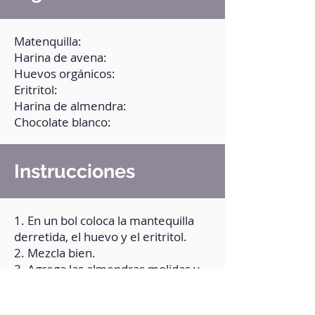
Matenquilla:
Harina de avena:
Huevos orgánicos:
Eritritol:
Harina de almendra:
Chocolate blanco:
Instrucciones
1. En un bol coloca la mantequilla
derretida, el huevo y el eritritol.
2. Mezcla bien.
3. Agrega las almendras molidas y
la harina de avena.
4. Mezcla bien.