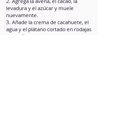
2. Agrega la avena, el cacao, la
levadura y el azúcar y muele
nuevamente.
3. Añade la crema de cacahuete, el
agua y el plátano cortado en rodajas
pequeñas.
4. Bate bien hasta integrar y que se
forme una crema espesa (no
manipulable con las manos).
5. Sobre una bandeja para horno
con papel de hornear vierte
cucharadas de la preparación
formando las galletas.
6. Decora con las chispas de
chocolate y el sésamo reservado.
7. Lleva a horno (previamente
precalentado), durante 15 minutos
a 180°C C.
8. Deja enfriar.